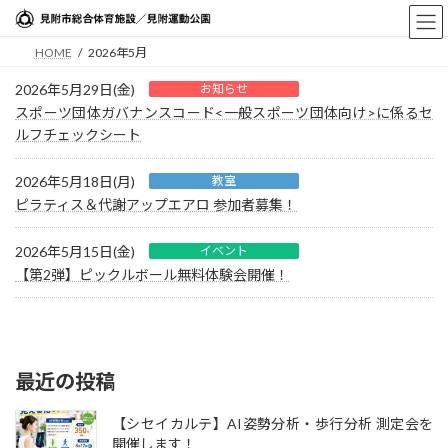
コ
ナ
ン
ビ
HOME
2026年5月
テ
ゲ
ン
ー
2026年5月29日(金)
お知らせ
ツ
シ
スポーツ団体ガバナンスコード<一般スポーツ団体向け>に係るセ
へ
ョ
ルフチェックシート
ス
ン
キ
に
2026年5月18日(月)
教室
ッ
移
ピラティス＆代謝アップエアロ 参加者募集！
プ
動
2026年5月15日(金)
イベント
【第2弾】ピックルボール無料体験会開催！
最近の投稿
【シセイカルテ】AI姿勢分析・歩行分析 測定会を
開催します！