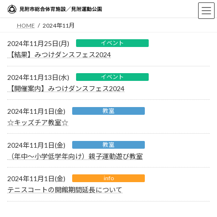
コ
ナ
ン
ビ
HOME
2024年11月
テ
ゲ
ン
ー
2024年11月25日(月)
イベント
ツ
シ
【結果】みつけダンスフェス2024
へ
ョ
ス
ン
2024年11月13日(水)
イベント
キ
に
【開催案内】みつけダンスフェス2024
ッ
移
プ
動
2024年11月1日(金)
教室
☆キッズチア教室☆
2024年11月1日(金)
教室
（年中～小学低学年向け）親子運動遊び教室
2024年11月1日(金)
info
テニスコートの開館期間延長について