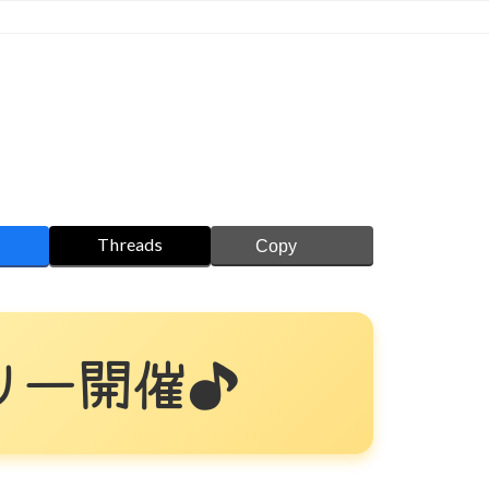
Threads
Copy
リ
ー
開
催
♪