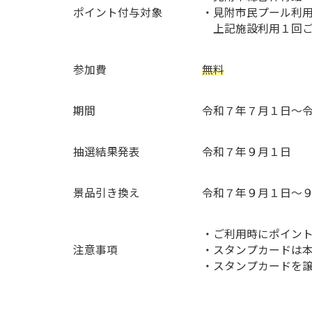
ポイント付与対象
・見附市民プール利
上記施設利用１回ご
参加費
無料
期間
令和７年７月１日～
抽選
結果発表
令和７年９月１日
景品引き換え
令和７年９月１日～
・ご利用時にポイン
注意事項
・スタンプカードは
・スタンプカードを