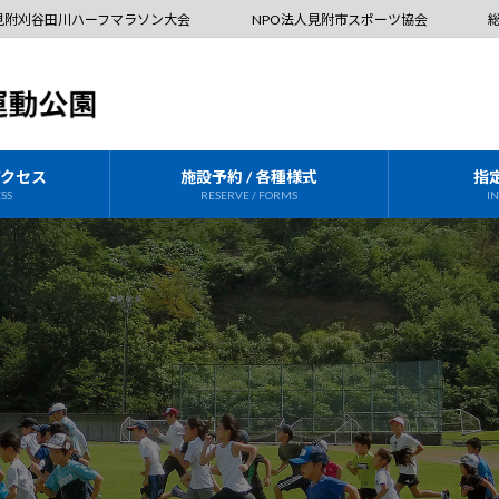
見附刈谷田川ハーフマラソン大会
NPO法人見附市スポーツ協会
アクセス
施設予約 / 各種様式
指
ESS
RESERVE / FORMS
I