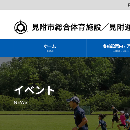
コ
ナ
ン
ビ
テ
ゲ
ン
ー
ツ
シ
へ
ョ
ホーム
各施設案内 / 
ス
ン
HOME
GUIDE / ACC
キ
に
ッ
移
プ
動
イベント
NEWS