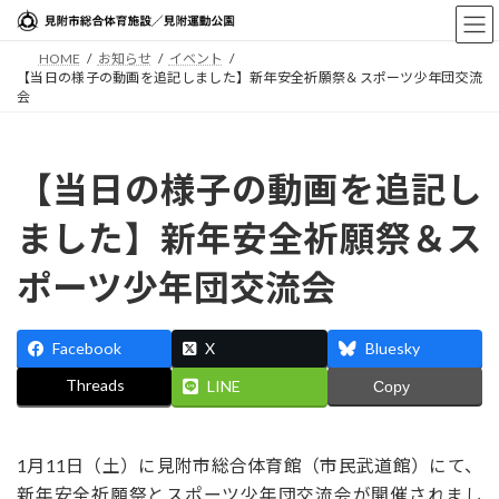
コ
ナ
ン
ビ
HOME
お知らせ
イベント
テ
ゲ
【当日の様子の動画を追記しました】新年安全祈願祭＆スポーツ少年団交流
ン
ー
会
ツ
シ
へ
ョ
ス
ン
【当日の様子の動画を追記し
キ
に
ッ
移
ました】新年安全祈願祭＆ス
プ
動
ポーツ少年団交流会
Facebook
X
Bluesky
Threads
LINE
Copy
1月11日（土）に見附市総合体育館（市民武道館）にて、
新年安全祈願祭とスポーツ少年団交流会が開催されまし