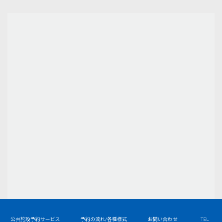
Copyright © 見附市総合体育施設／見附運動公園 All Rights Reserved.
公共施設予約サービス
予約の流れ/各種様式
お問い合わせ
TEL