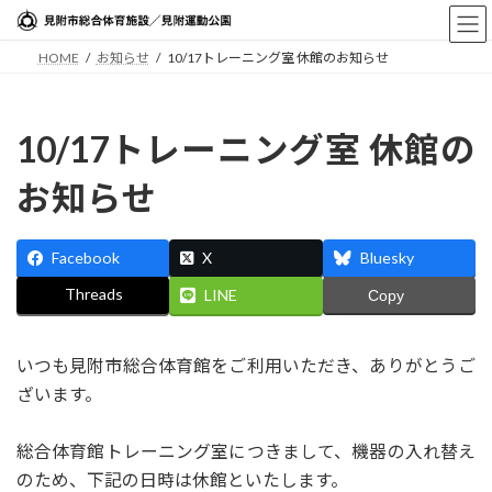
コ
ナ
ン
ビ
HOME
お知らせ
10/17トレーニング室 休館のお知らせ
テ
ゲ
ン
ー
ツ
シ
へ
ョ
10/17トレーニング室 休館の
ス
ン
お知らせ
キ
に
ッ
移
プ
動
Facebook
X
Bluesky
Threads
LINE
Copy
いつも見附市総合体育館をご利用いただき、ありがとうご
ざいます。
総合体育館トレーニング室につきまして、機器の入れ替え
のため、下記の日時は休館といたします。