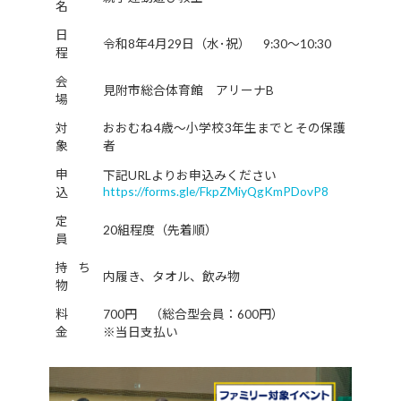
名
日
令和8年4月29日（水･祝） 9:30～10:30
程
会
見附市総合体育館 アリーナB
場
対
おおむね4歳～小学校3年生までとその保護
象
者
申
下記URLよりお申込みください
https://forms.gle/FkpZMiyQgKmPDovP8
込
定
20組程度（先着順）
員
持ち
内履き、タオル、飲み物
物
料
700円 （総合型会員：600円）
金
※当日支払い