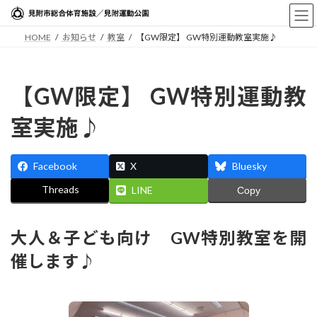
コ
ナ
ン
ビ
HOME
お知らせ
教室
【GW限定】 GW特別運動教室実施♪
テ
ゲ
ン
ー
ツ
シ
へ
ョ
【GW限定】 GW特別運動教
ス
ン
室実施♪
キ
に
ッ
移
プ
動
Facebook
X
Bluesky
Threads
LINE
Copy
大人＆子ども向け GW特別教室を開
催します♪