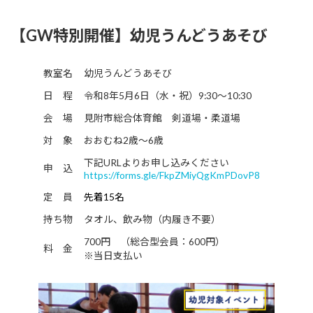
【GW特別開催】幼児うんどうあそび
教室名
幼児うんどうあそび
日 程
令和8年5月6日（水・祝）9:30～10:30
会 場
見附市総合体育館 剣道場・柔道場
対 象
おおむね2歳～6歳
下記URLよりお申し込みください
申 込
https://forms.gle/FkpZMiyQgKmPDovP8
定 員
先着15名
持ち物
タオル、飲み物（内履き不要）
700円 （総合型会員：600円）
料 金
※当日支払い