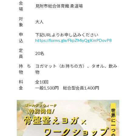
会
見附市総合体育館 柔道場
場
対
大人
象
申
下記URLよりお申し込みください
https://forms.gle/FkpZMiyQgKmPDovP8
込
定
20名
員
持ち
ヨガマット（お持ちの方）、タオル、飲み
物
物
料
全10回
金
一般1,500円 総合型会員1,400円