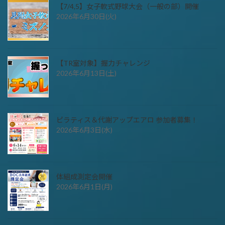
【7/4,5】女子軟式野球大会（一般の部）開催
2026年6月30日(火)
【TR室対象】握力チャレンジ
2026年6月13日(土)
ピラティス＆代謝アップエアロ 参加者募集！
2026年6月3日(水)
体組成測定会開催
2026年6月1日(月)