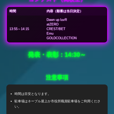
時間
内容（順番は当日決定）
Dawn up luvR
atZERO
13:55～14:15
CREST/BET
Emu
GOLDCOLLECTION
発表・表彰：14:30～
注意事項
時間は目安となります。
駐車場はネーブル屋上か市役所職員駐車場をご利用くださ
い。