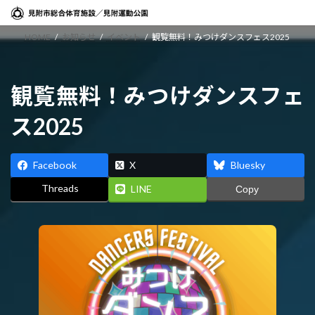
コ
ナ
ン
ビ
HOME
お知らせ
イベント
観覧無料！みつけダンスフェス2025
テ
ゲ
ン
ー
ツ
シ
へ
ョ
観覧無料！みつけダンスフェ
ス
ン
ス2025
キ
に
ッ
移
プ
動
Facebook
X
Bluesky
Threads
LINE
Copy