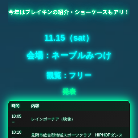
今年はブレイキンの紹介・ショーケースもアリ！
11.15（sat）
会場：ネーブルみつけ
観覧：フリー
発表
時間
内容
10:05
レインボーチア（映像）
～
10:10
見附市総合型地域スポーツクラブ HIPHOPダンス
～