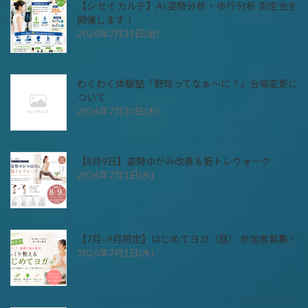
【シセイカルテ】AI姿勢分析・歩行分析 測定会を
開催します！
2026年7月31日(金)
わくわく体験塾「野球ってなぁ～に？」会場変更に
ついて
2026年7月30日(木)
【8月9日】姿勢ゆがみ改善＆筋トレウォーク
2026年7月1日(水)
【7月~9月限定】はじめてヨガ（昼） 参加者募集！
2026年7月1日(水)