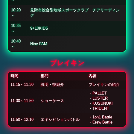
10:20
見附市総合型地域スポーツクラブ チアリーディン
～
グ
10:35
9+10KIDS
～
10:40
Nine FAM
～
ブレイキン
時間
部門
内容
11:15～11:30
説明・技紹介
ブレイキンの紹介
・PALLET
・LUSTER
11:30～11:50
ショーケース
・KUSUNOKI
・TRIDENT
・1on1 Battle
11:50～12:10
エキシビションバトル
・Crew Battle