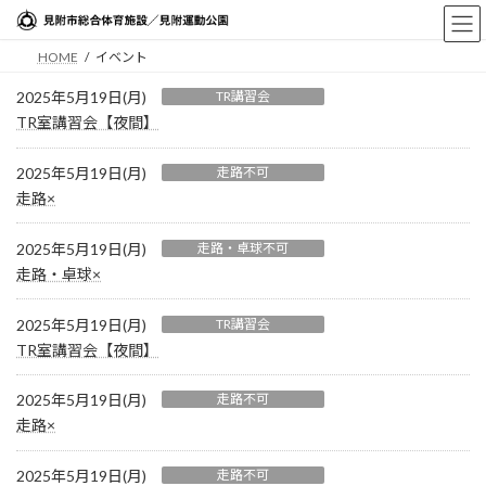
コ
ナ
ン
ビ
HOME
イベント
テ
ゲ
ン
ー
2025年5月19日(月)
TR講習会
ツ
シ
TR室講習会【夜間】
へ
ョ
ス
ン
2025年5月19日(月)
走路不可
キ
に
走路×
ッ
移
プ
動
2025年5月19日(月)
走路・卓球不可
走路・卓球×
2025年5月19日(月)
TR講習会
TR室講習会【夜間】
2025年5月19日(月)
走路不可
走路×
2025年5月19日(月)
走路不可