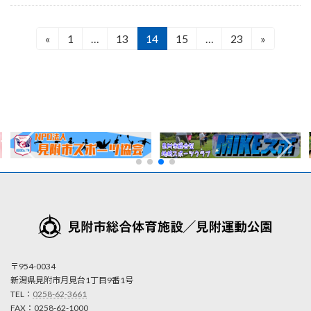
投
«
1
…
13
14
15
…
23
»
固
固
固
固
固
稿
定
定
定
定
定
ペ
ペ
ペ
ペ
ペ
の
ー
ー
ー
ー
ー
ペ
ジ
ジ
ジ
ジ
ジ
ー
ジ
送
り
〒954-0034
新潟県見附市月見台1丁目9番1号
TEL：
0258-62-3661
FAX：0258-62-1000