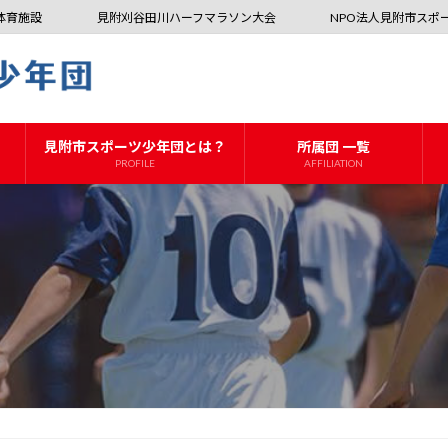
体育施設
見附刈谷田川ハーフマラソン大会
NPO法人見附市スポ
見附市スポーツ少年団とは？
所属団 一覧
PROFILE
AFFILIATION