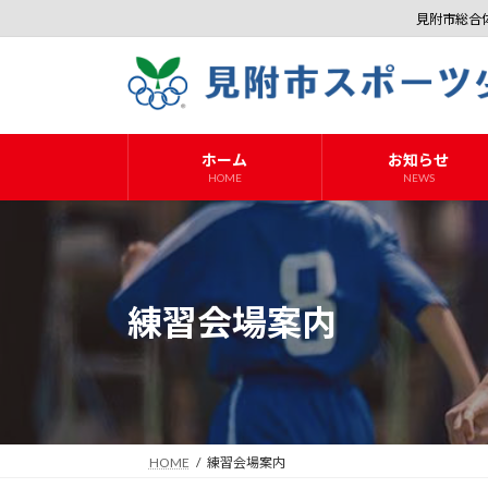
コ
ナ
見附市総合
ン
ビ
テ
ゲ
ン
ー
ツ
シ
へ
ョ
ホーム
お知らせ
ス
ン
HOME
NEWS
キ
に
ッ
移
プ
動
練習会場案内
HOME
練習会場案内