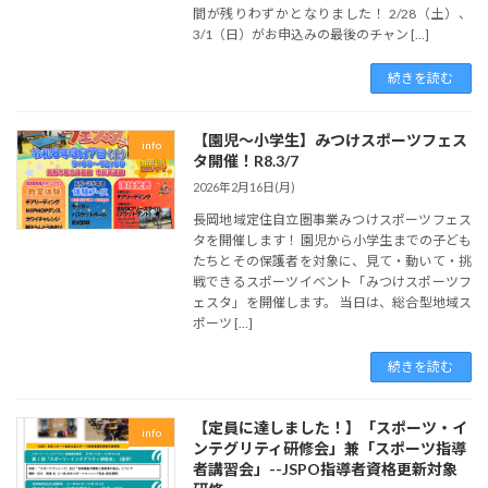
間が残りわずかとなりました！ 2/28（土）、
3/1（日）がお申込みの最後のチャン […]
続きを読む
【園児～小学生】みつけスポーツフェス
info
タ開催！R8.3/7
2026年2月16日(月)
長岡地域定住自立圏事業みつけスポーツフェス
タを開催します！ 園児から小学生までの子ども
たちとその保護者を対象に、見て・動いて・挑
戦できるスポーツイベント「みつけスポーツフ
ェスタ」を開催します。 当日は、総合型地域ス
ポーツ […]
続きを読む
【定員に達しました！】「スポーツ・イ
info
ンテグリティ研修会」兼「スポーツ指導
者講習会」--JSPO指導者資格更新対象