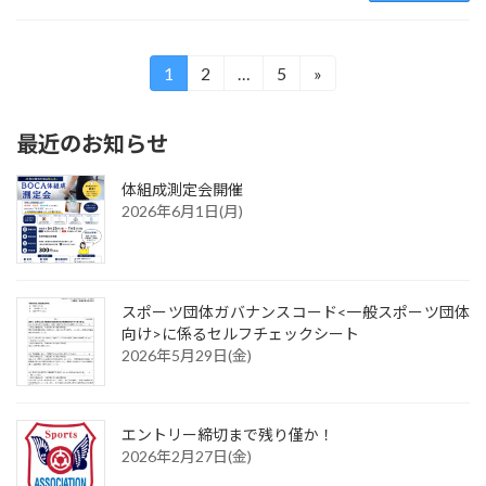
投
1
2
…
5
»
固
固
固
定
定
定
稿
ペ
ペ
ペ
最近のお知らせ
の
ー
ー
ー
ジ
ジ
ジ
ペ
体組成測定会開催
2026年6月1日(月)
ー
ジ
スポーツ団体ガバナンスコード<一般スポーツ団体
送
向け>に係るセルフチェックシート
り
2026年5月29日(金)
エントリー締切まで残り僅か！
2026年2月27日(金)