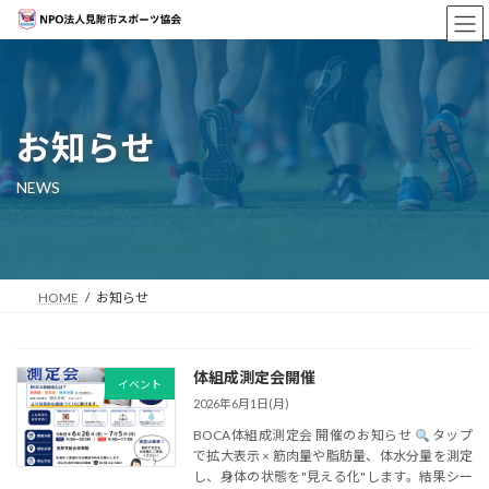
コ
ナ
ン
ビ
テ
ゲ
ン
ー
ツ
シ
へ
ョ
お知らせ
ス
ン
キ
に
NEWS
ッ
移
プ
動
HOME
お知らせ
体組成測定会開催
イベント
2026年6月1日(月)
BOCA体組成測定会 開催のお知らせ
タップ
で拡大表示 × 筋肉量や脂肪量、体水分量を測定
し、身体の状態を"見える化"します。結果シー