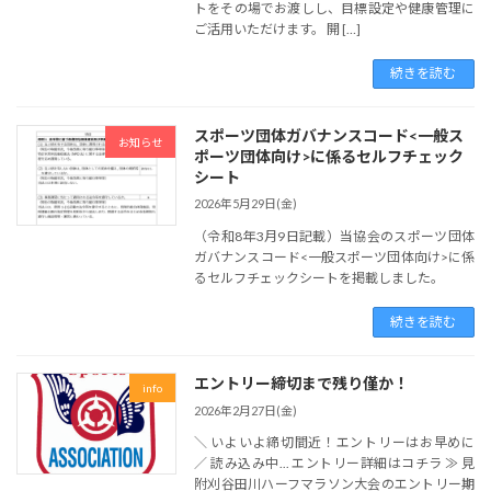
トをその場でお渡しし、目標設定や健康管理に
ご活用いただけます。 開 […]
続きを読む
スポーツ団体ガバナンスコード<一般ス
お知らせ
ポーツ団体向け>に係るセルフチェック
シート
2026年5月29日(金)
（令和8年3月9日記載）当協会のスポーツ団体
ガバナンスコード<一般スポーツ団体向け>に係
るセルフチェックシートを掲載しました。
続きを読む
エントリー締切まで残り僅か！
info
2026年2月27日(金)
＼ いよいよ締切間近！エントリーはお早めに
／ 読み込み中... エントリー詳細はコチラ ≫ 見
附刈谷田川ハーフマラソン大会のエントリー期