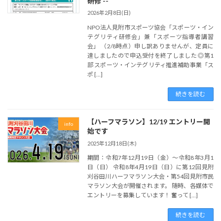
研修 --
2026年2月8日(日)
NPO法人見附市スポーツ協会「スポーツ・イン
テグリティ研修会」兼「スポーツ指導者講習
会」 （2/8時点）申し訳ありませんが、定員に
達しましたので申込受付を終了しました ◎第1
部 スポーツ・インテグリティ推進補助事業「ス
ポ […]
続きを読む
【ハーフマラソン】12/19 エントリー開
info
始です
2025年12月18日(木)
期間：令和7年12月19日（金）～令和8年3月1
日（日） 令和8年4月19日（日）に第12回見附
刈谷田川ハーフマラソン大会・第54回見附市民
マラソン大会が開催されます。 随時、各媒体で
エントリーを募集しています！ 奮って […]
続きを読む